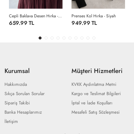
Cepli Baklava Desen Hırka - Bej
Prenses Kol Hırka - Siyah
Prenses Kol Hırka - Beyaz
949.99 TL
949.99 TL
Kurumsal
Müşteri Hizmetleri
Hakkımızda
KVKK Aydınlatma Metni
Sıkça Sorulan Sorular
Kargo ve Teslimat Bilgileri
Sipariş Takibi
İptal ve İade Koşulları
Banka Hesaplarımız
Mesafeli Satış Sözleşmesi
İletişim