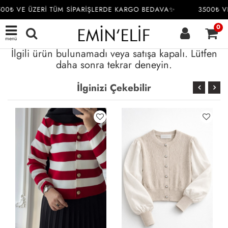
00₺ VE ÜZERİ TÜM SİPARİŞLERDE KARGO BEDAVA✨
3500₺ VE
0
menü
İlgili ürün bulunamadı veya satışa kapalı. Lütfen
daha sonra tekrar deneyin.
İlginizi Çekebilir