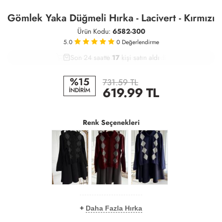
Gömlek Yaka Düğmeli Hırka - Lacivert - Kırmızı
Ürün Kodu:
6582-300
5.0
0
Değerlendirme
Son 24 saatte
30
63
17
kişi satın aldı
%15
731.59 TL
619.99
TL
İNDİRİM
Renk Seçenekleri
+
Daha Fazla Hırka