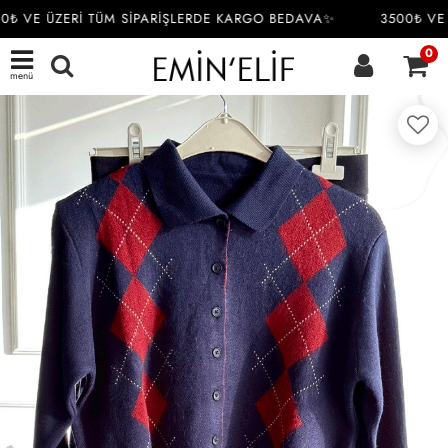
₺ VE ÜZERİ TÜM SİPARİŞLERDE KARGO BEDAVA✨
3500₺ VE 
0
menü