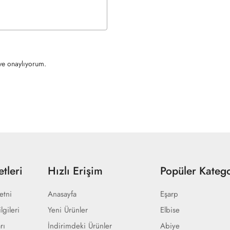
e onaylıyorum.
tleri
Hızlı Erişim
Popüler Katego
etni
Anasayfa
Eşarp
lgileri
Yeni Ürünler
Elbise
rı
İndirimdeki Ürünler
Abiye