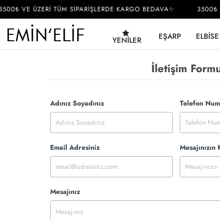
500₺ VE ÜZERİ TÜM SİPARİŞLERDE KARGO BEDAVA✨
3500₺ 
EŞARP
ELBISE
YENILER
İletişim Form
Adınız Soyadınız
Telefon Num
Email Adresiniz
Mesajınızın
Mesajınız