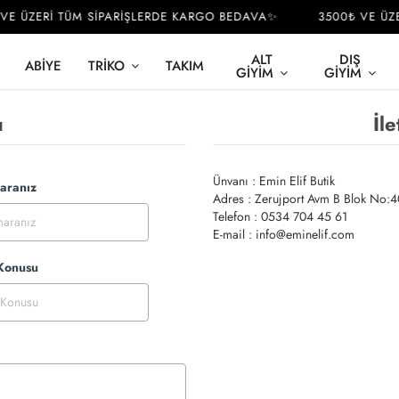
VE ÜZERİ TÜM SİPARİŞLERDE KARGO BEDAVA✨
3500₺ VE ÜZE
ALT
DIŞ
ABIYE
TRIKO
TAKIM
GIYIM
GIYIM
u
İle
Ünvanı : Emin Elif Butik
aranız
Adres : Zerujport Avm B Blok No:40
Telefon : 0534 704 45 61
E-mail :
info@eminelif.com
 Konusu