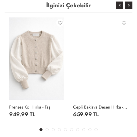
İlginizi Çekebilir
Prenses Kol Hırka - Taş
Cepli Baklava Desen Hırka - Gri
949.99 TL
659.99 TL