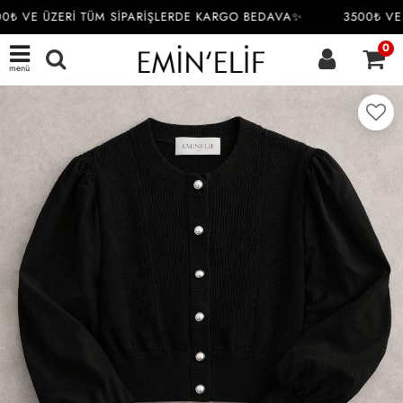
₺ VE ÜZERİ TÜM SİPARİŞLERDE KARGO BEDAVA✨
3500₺ VE 
0
menü