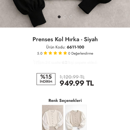
Prenses Kol Hırka - Siyah
Ürün Kodu:
6611-100
5.0
0
Değerlendirme
Son 24 saatte
38
62
21
kişi satın aldı
%15
1,120.99 TL
949.99
TL
İNDİRİM
Renk Seçenekleri