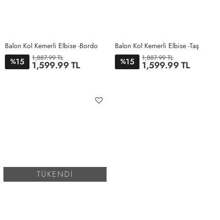
Balon Kol Kemerli Elbise -Bordo
Balon Kol Kemerli Elbise -Taş
1,887.99 TL
1,887.99 TL
15
15
%
%
1,599.99 TL
1,599.99 TL
38
40
42
44
46
38
40
42
44
46
TÜKENDİ