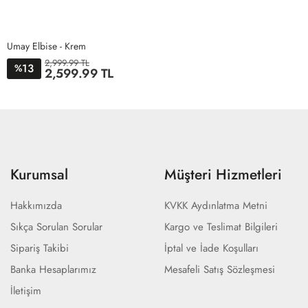
Umay Elbise - Krem
2,999.99 TL
13
%
2,599.99 TL
38
40
42
44
Kurumsal
Müşteri Hizmetleri
Hakkımızda
KVKK Aydınlatma Metni
Sıkça Sorulan Sorular
Kargo ve Teslimat Bilgileri
Sipariş Takibi
İptal ve İade Koşulları
Banka Hesaplarımız
Mesafeli Satış Sözleşmesi
İletişim