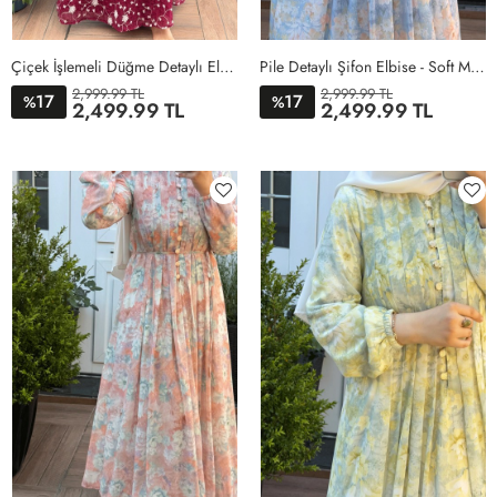
Çiçek İşlemeli Düğme Detaylı Elbise - Bordo
Pile Detaylı Şifon Elbise - Soft Mavi
2,999.99 TL
2,999.99 TL
17
17
%
%
2,499.99 TL
2,499.99 TL
38
40
42
44
38
40
42
44