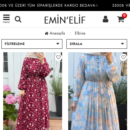
VE ÜZERİ TÜM SİPARİŞLERDE KARGO BEDAVA✨
3500₺ VE ÜZE
0
menü
Anasayfa
Elbise
FILTRELEME
SIRALA