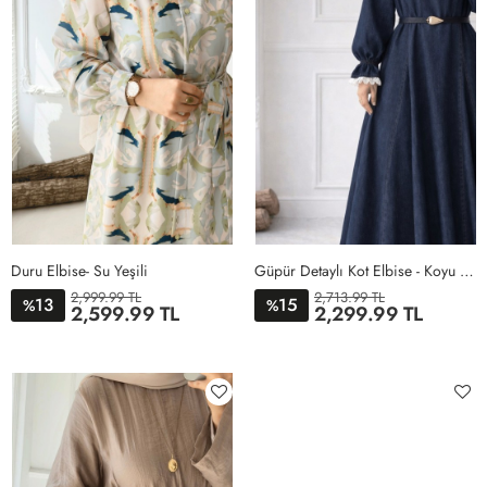
Duru Elbise- Su Yeşili
Güpür Detaylı Kot Elbise - Koyu Lacivert
2,999.99 TL
2,713.99 TL
13
15
%
%
2,599.99 TL
2,299.99 TL
1
2
38
40
42
44
46