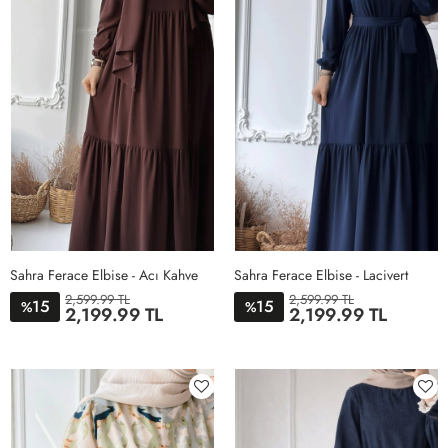
Sahra Ferace Elbise - Acı Kahve
Sahra Ferace Elbise - Lacivert
2,599.99 TL
2,599.99 TL
15
15
%
%
2,199.99 TL
2,199.99 TL
STD
STD