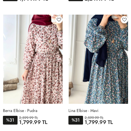
STD
38
40
42
44
46
Berra Elbise - Pudra
Lina Elbise - Mavi
2,599.99 TL
2,599.99 TL
31
31
%
%
1,799.99 TL
1,799.99 TL
STD
STD