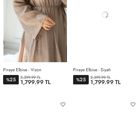
Piraye Elbise - Vizon
Piraye Elbise - Siyah
2,399.99 TL
2,399.99 TL
25
25
%
%
1,799.99 TL
1,799.99 TL
S-M
M-L
S-M
M-L