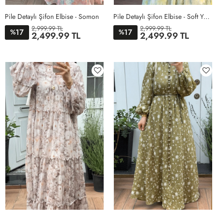
Pile Detaylı Şifon Elbise - Somon
Pile Detaylı Şifon Elbise - Soft Yeşil
2,999.99 TL
2,999.99 TL
17
17
%
%
2,499.99 TL
2,499.99 TL
38
40
42
44
38
40
42
44