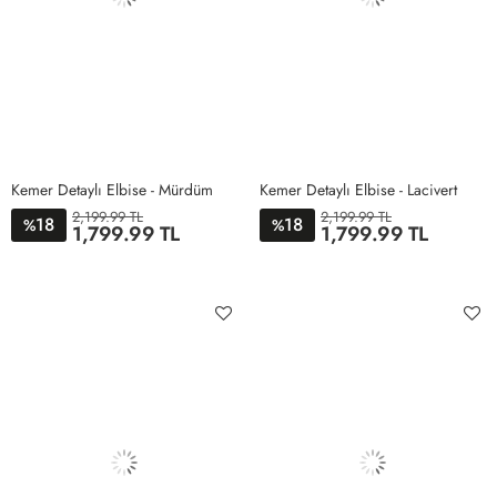
Kemer Detaylı Elbise - Mürdüm
Kemer Detaylı Elbise - Lacivert
2,199.99 TL
2,199.99 TL
18
18
%
%
1,799.99 TL
1,799.99 TL
1
2
3
4
1
2
3
4