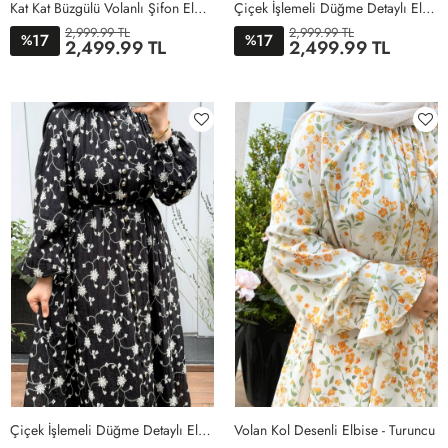
Kat Kat Büzgülü Volanlı Şifon Elbise - Bej
Çiçek İşlemeli Düğme Detaylı Elbise - Haki
2,999.99 TL
2,999.99 TL
17
17
%
%
2,499.99 TL
2,499.99 TL
38
40
42
44
38
40
42
44
Çiçek İşlemeli Düğme Detaylı Elbise - Siyah
Volan Kol Desenli Elbise - Turuncu