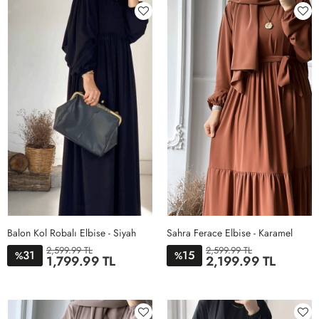
Balon Kol Robalı Elbise - Siyah
Sahra Ferace Elbise - Karamel
2,599.99 TL
2,599.99 TL
31
15
%
%
1,799.99 TL
2,199.99 TL
STD
STD