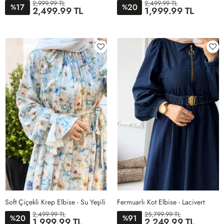
2,999.99 TL
2,499.99 TL
17
20
%
%
2,499.99 TL
1,999.99 TL
38
40
42
44
STD
Soft Çiçekli Krep Elbise - Su Yeşili
Fermuarlı Kot Elbise - Lacivert
2,499.99 TL
25,799.99 TL
20
91
%
%
1,999.99 TL
2,249.99 TL