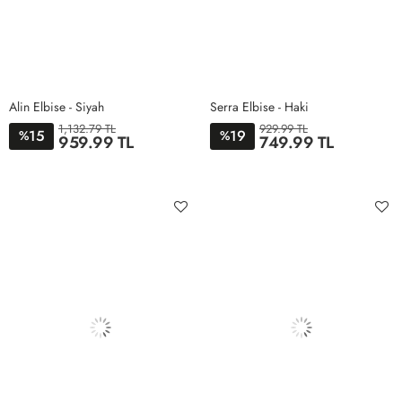
Alin Elbise - Siyah
Serra Elbise - Haki
1,132.79 TL
929.99 TL
15
19
%
%
959.99 TL
749.99 TL
36
38
40
42
S
M
L
XL