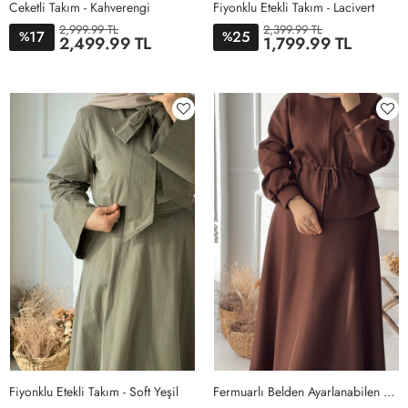
Ceketli Takım - Kahverengi
Fiyonklu Etekli Takım - Lacivert
2,999.99 TL
2,399.99 TL
17
25
%
%
2,499.99 TL
1,799.99 TL
1
2
3
4
36
38
40
Fiyonklu Etekli Takım - Soft Yeşil
Fermuarlı Belden Ayarlanabilen Etekli Takım- Kahverengi