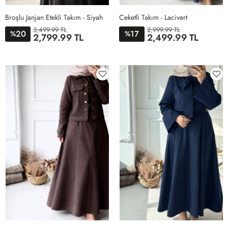
Broşlu Janjan Etekli Takım - Siyah
Ceketli Takım - Lacivert
3,499.99 TL
2,999.99 TL
20
17
%
%
2,799.99 TL
2,499.99 TL
38
40
42
44
1
2
3
4