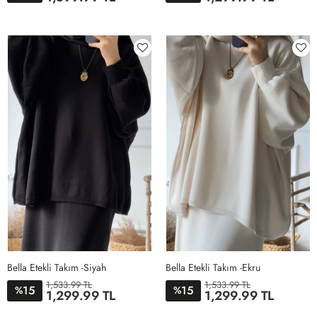
1
2
3
STD
Bella Etekli Takım -Siyah
Bella Etekli Takım -Ekru
1,533.99 TL
1,533.99 TL
15
15
%
%
1,299.99 TL
1,299.99 TL
STD
STD