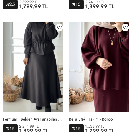
2,399.99 TL
2,241.99 TL
25
15
%
%
1,799.99 TL
1,899.99 TL
36
38
40
1
2
3
Fermuarlı Belden Ayarlanabilen Etekli Takım- Siyah
Bella Etekli Takım - Bordo
2,241.99 TL
1,533.99 TL
15
15
%
%
1,899.99 TL
1,299.99 TL