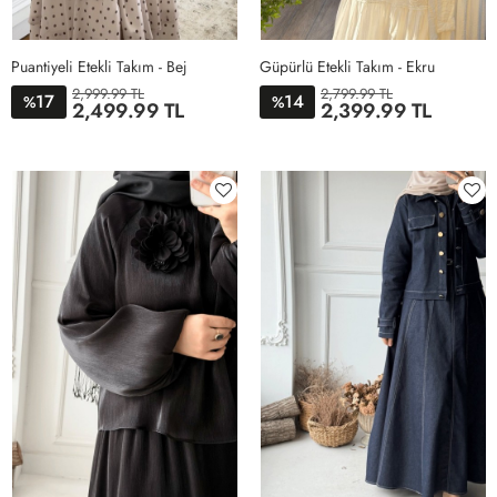
Puantiyeli Etekli Takım - Bej
Güpürlü Etekli Takım - Ekru
2,999.99 TL
2,799.99 TL
17
14
%
%
2,499.99 TL
2,399.99 TL
38
40
42
44
36
38
40
42