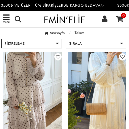
500₺ VE ÜZERİ TÜM SİPARİŞLERDE KARGO BEDAVA✨
3500₺ 
0
menü
Anasayfa
Takım
FILTRELEME
SIRALA