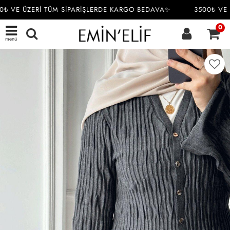
 VE ÜZERİ TÜM SİPARİŞLERDE KARGO BEDAVA✨
3500₺ VE Ü
0
menü