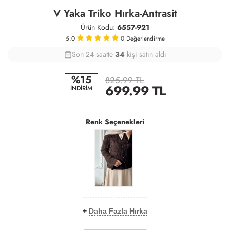
V Yaka Triko Hırka-Antrasit
Ürün Kodu:
6557-921
5.0
0
Değerlendirme
Son 24 saatte
42
82
34
kişi satın aldı
%15
825.99 TL
699.99
TL
İNDİRİM
Renk Seçenekleri
+
Daha Fazla Hırka