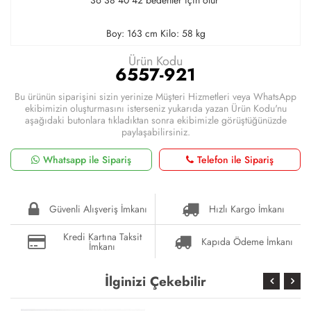
Boy: 163 cm Kilo: 58 kg
Ürün Kodu
6557-921
Bu ürünün siparişini sizin yerinize Müşteri Hizmetleri veya WhatsApp
ekibimizin oluşturmasını isterseniz yukarıda yazan Ürün Kodu'nu
aşağıdaki butonlara tıkladıktan sonra ekibimizle görüştüğünüzde
paylaşabilirsiniz.
Whatsapp ile Sipariş
Telefon ile Sipariş
Güvenli Alışveriş İmkanı
Hızlı Kargo İmkanı
Kredi Kartına Taksit
Kapıda Ödeme İmkanı
İmkanı
İlginizi Çekebilir