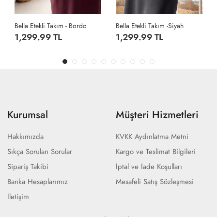
Bella Etekli Takım - Bordo
Bella Etekli Takım -Siyah
1,299.99 TL
1,299.99 TL
Kurumsal
Müşteri Hizmetleri
Hakkımızda
KVKK Aydınlatma Metni
Sıkça Sorulan Sorular
Kargo ve Teslimat Bilgileri
Sipariş Takibi
İptal ve İade Koşulları
Banka Hesaplarımız
Mesafeli Satış Sözleşmesi
İletişim