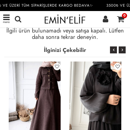
 VE ÜZERİ TÜM SİPARİŞLERDE KARGO BEDAVA✨
3500₺ VE Ü
0
menü
İlgili ürün bulunamadı veya satışa kapalı. Lütfen
daha sonra tekrar deneyin.
İlginizi Çekebilir