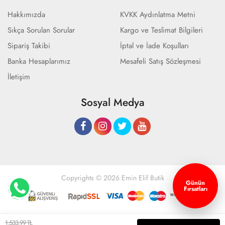
Hakkımızda
KVKK Aydınlatma Metni
Sıkça Sorulan Sorular
Kargo ve Teslimat Bilgileri
Sipariş Takibi
İptal ve İade Koşulları
Banka Hesaplarımız
Mesafeli Satış Sözleşmesi
İletişim
Sosyal Medya
Copyrights © 2026 Emin Elif Butik
Günün
Fırsatları
Geliştir - powered by innovation
1,533.99 TL