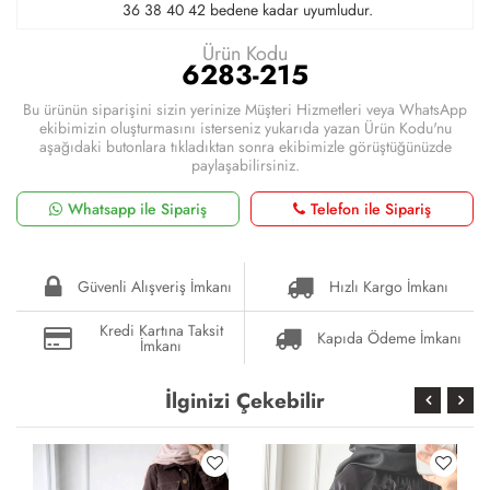
36 38 40 42 bedene kadar uyumludur.
Ürün Kodu
6283-215
Bu ürünün siparişini sizin yerinize Müşteri Hizmetleri veya WhatsApp
ekibimizin oluşturmasını isterseniz yukarıda yazan Ürün Kodu'nu
aşağıdaki butonlara tıkladıktan sonra ekibimizle görüştüğünüzde
paylaşabilirsiniz.
Whatsapp ile Sipariş
Telefon ile Sipariş
Güvenli Alışveriş İmkanı
Hızlı Kargo İmkanı
Kredi Kartına Taksit
Kapıda Ödeme İmkanı
İmkanı
İlginizi Çekebilir