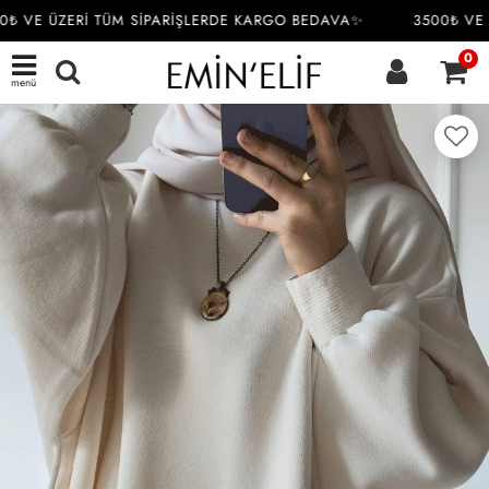
₺ VE ÜZERİ TÜM SİPARİŞLERDE KARGO BEDAVA✨
3500₺ VE Ü
0
menü