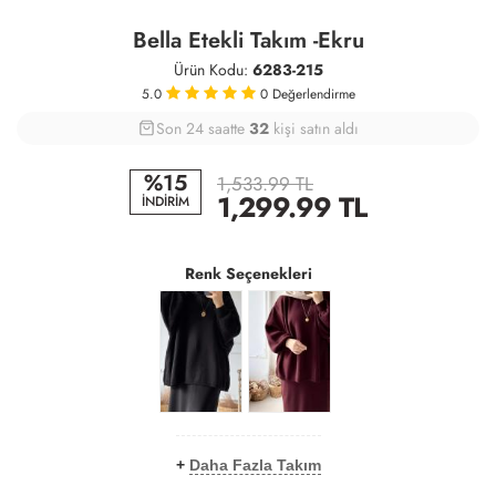
Bella Etekli Takım -Ekru
Ürün Kodu:
6283-215
5.0
0
Değerlendirme
Son 24 saatte
40
79
32
kişi satın aldı
%15
1,533.99 TL
1,299.99
TL
İNDİRİM
Renk Seçenekleri
+
Daha Fazla Takım