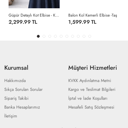
Güpür Detaylı Kot Elbise - Koyu Lacivert
Balon Kol Kemerli Elbise -Taş
2,299.99 TL
1,599.99 TL
Kurumsal
Müşteri Hizmetleri
Hakkımızda
KVKK Aydınlatma Metni
Sıkça Sorulan Sorular
Kargo ve Teslimat Bilgileri
Sipariş Takibi
İptal ve İade Koşulları
Banka Hesaplarımız
Mesafeli Satış Sözleşmesi
İletişim