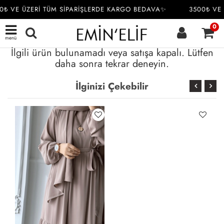
0₺ VE ÜZERİ TÜM SİPARİŞLERDE KARGO BEDAVA✨
3500₺ VE 
0
menü
İlgili ürün bulunamadı veya satışa kapalı. Lütfen
daha sonra tekrar deneyin.
İlginizi Çekebilir