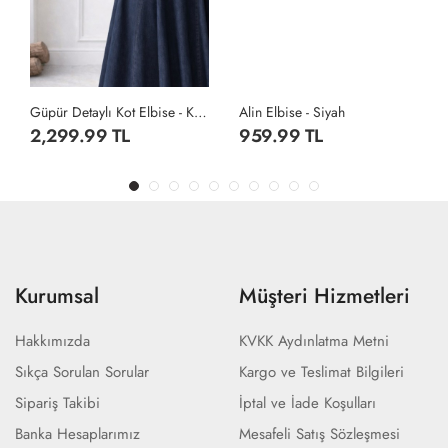
Güpür Detaylı Kot Elbise - Koyu Lacivert
Alin Elbise - Siyah
2,299.99 TL
959.99 TL
Kurumsal
Müşteri Hizmetleri
Hakkımızda
KVKK Aydınlatma Metni
Sıkça Sorulan Sorular
Kargo ve Teslimat Bilgileri
Sipariş Takibi
İptal ve İade Koşulları
Banka Hesaplarımız
Mesafeli Satış Sözleşmesi