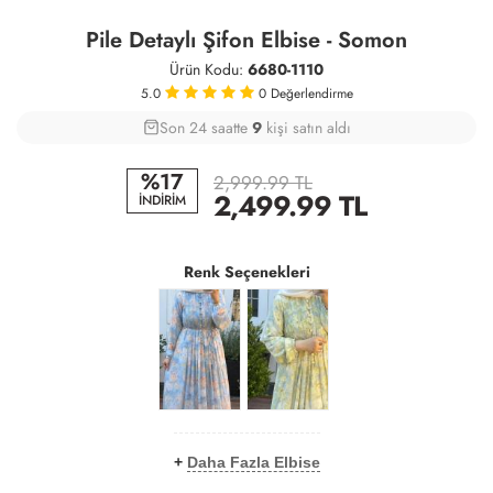
Pile Detaylı Şifon Elbise - Somon
Ürün Kodu:
6680-1110
5.0
0
Değerlendirme
Son 24 saatte
28
43
9
kişi satın aldı
%17
2,999.99 TL
2,499.99
TL
İNDİRİM
Renk Seçenekleri
+
Daha Fazla Elbise