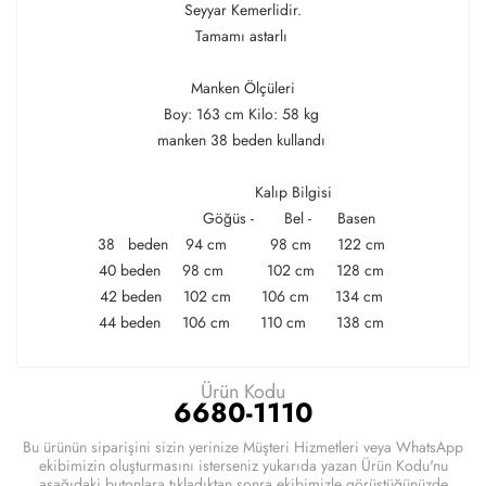
Seyyar Kemerlidir.
Tamamı astarlı
Manken Ölçüleri
Boy: 163 cm Kilo: 58 kg
manken 38 beden kullandı
Kalıp Bilgisi
Göğüs - Bel - Basen
38 beden 94 cm 98 cm 122 cm
40 beden 98 cm 102 cm 128 cm
42 beden 102 cm 106 cm 134 cm
44 beden 106 cm 110 cm 138 cm
Ürün Kodu
6680-1110
Bu ürünün siparişini sizin yerinize Müşteri Hizmetleri veya WhatsApp
ekibimizin oluşturmasını isterseniz yukarıda yazan Ürün Kodu'nu
aşağıdaki butonlara tıkladıktan sonra ekibimizle görüştüğünüzde