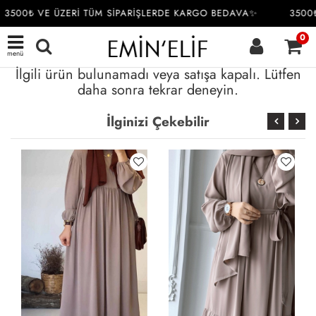
3500₺ VE ÜZERİ TÜM SİPARİŞLERDE KARGO BEDAVA✨
3500₺
0
menü
İlgili ürün bulunamadı veya satışa kapalı. Lütfen
daha sonra tekrar deneyin.
İlginizi Çekebilir