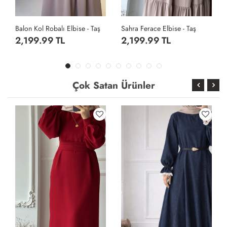
Robalı Elbise - Taş
Sahra Ferace Elbise - Taş
9 TL
2,199.99 TL
2,199.99 T
Çok Satan Ürünler