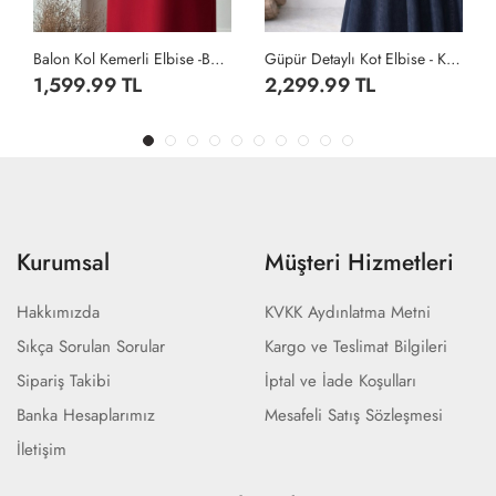
Balon Kol Kemerli Elbise -Bordo
Güpür Detaylı Kot Elbise - Koyu Lacivert
A
1,599.99 TL
2,299.99 TL
9
Kurumsal
Müşteri Hizmetleri
Hakkımızda
KVKK Aydınlatma Metni
Sıkça Sorulan Sorular
Kargo ve Teslimat Bilgileri
Sipariş Takibi
İptal ve İade Koşulları
Banka Hesaplarımız
Mesafeli Satış Sözleşmesi
İletişim