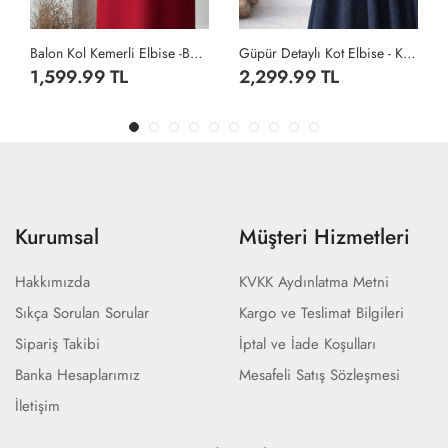
Güpür Detaylı Kot Elbise - Koyu Lacivert
Balon Kol Kemerli Elbise -Taş
2,299.99 TL
1,599.99 TL
Kurumsal
Müşteri Hizmetleri
Hakkımızda
KVKK Aydınlatma Metni
Sıkça Sorulan Sorular
Kargo ve Teslimat Bilgileri
Sipariş Takibi
İptal ve İade Koşulları
Banka Hesaplarımız
Mesafeli Satış Sözleşmesi
İletişim