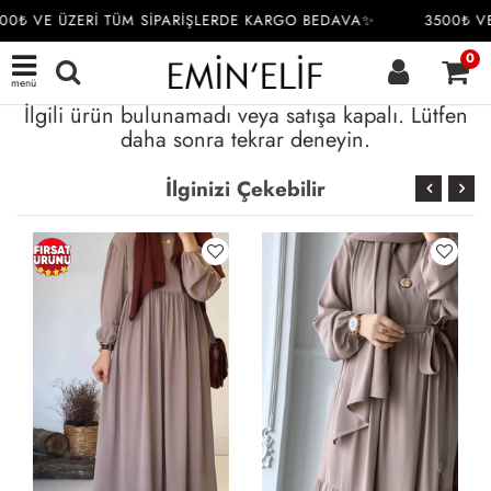
00₺ VE ÜZERİ TÜM SİPARİŞLERDE KARGO BEDAVA✨
3500₺ VE
0
menü
İlgili ürün bulunamadı veya satışa kapalı. Lütfen
daha sonra tekrar deneyin.
İlginizi Çekebilir