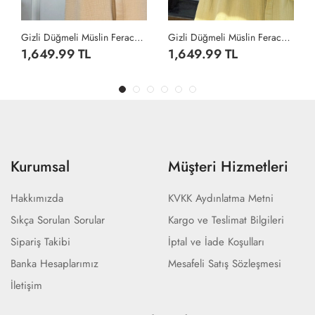
 Düğmeli Müslin Ferace - Bej
Gizli Düğmeli Müslin Ferace - Çağla Yeşili
Cepli Krep Ferace - Lacivert
1,649.99 TL
1,499.99 TL
Kurumsal
Müşteri Hizmetleri
Hakkımızda
KVKK Aydınlatma Metni
Sıkça Sorulan Sorular
Kargo ve Teslimat Bilgileri
Sipariş Takibi
İptal ve İade Koşulları
Banka Hesaplarımız
Mesafeli Satış Sözleşmesi
İletişim