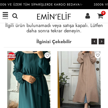
00₺ VE ÜZERİ TÜM SİPARİŞLERDE KARGO BEDAVA✨
3500₺ VE
0
menü
İlgili ürün bulunamadı veya satışa kapalı. Lütfen
daha sonra tekrar deneyin.
İlginizi Çekebilir