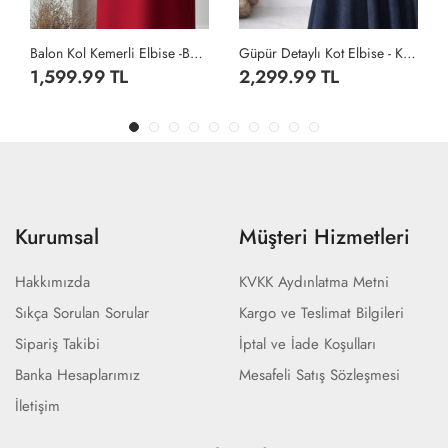
ol Kemerli Elbise -Bordo
Güpür Detaylı Kot Elbise - Koyu Lacivert
Alin Elbise - Siyah
2,299.99 TL
959.99 TL
Kurumsal
Müşteri Hizmetleri
Hakkımızda
KVKK Aydınlatma Metni
Sıkça Sorulan Sorular
Kargo ve Teslimat Bilgileri
Sipariş Takibi
İptal ve İade Koşulları
Banka Hesaplarımız
Mesafeli Satış Sözleşmesi
İletişim