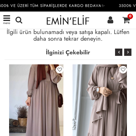
00₺ VE ÜZERİ TÜM SİPARİŞLERDE KARGO BEDAVA✨
3500₺ V
0
menü
İlgili ürün bulunamadı veya satışa kapalı. Lütfen
daha sonra tekrar deneyin.
İlginizi Çekebilir