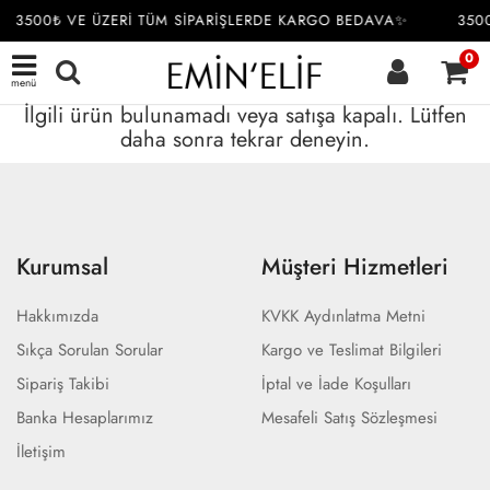
3500₺ VE ÜZERİ TÜM SİPARİŞLERDE KARGO BEDAVA✨
350
0
menü
İlgili ürün bulunamadı veya satışa kapalı. Lütfen
daha sonra tekrar deneyin.
Kurumsal
Müşteri Hizmetleri
Hakkımızda
KVKK Aydınlatma Metni
Sıkça Sorulan Sorular
Kargo ve Teslimat Bilgileri
Sipariş Takibi
İptal ve İade Koşulları
Banka Hesaplarımız
Mesafeli Satış Sözleşmesi
İletişim