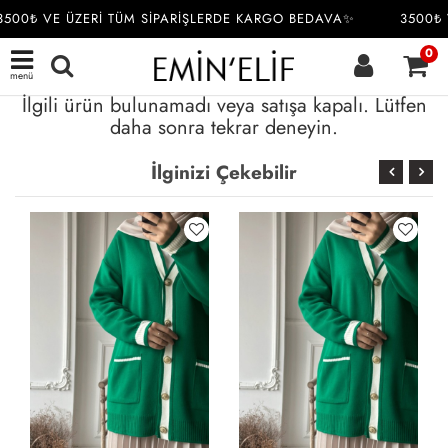
3500₺ VE ÜZERİ TÜM SİPARİŞLERDE KARGO BEDAVA✨
3500₺ 
0
menü
İlgili ürün bulunamadı veya satışa kapalı. Lütfen
daha sonra tekrar deneyin.
İlginizi Çekebilir