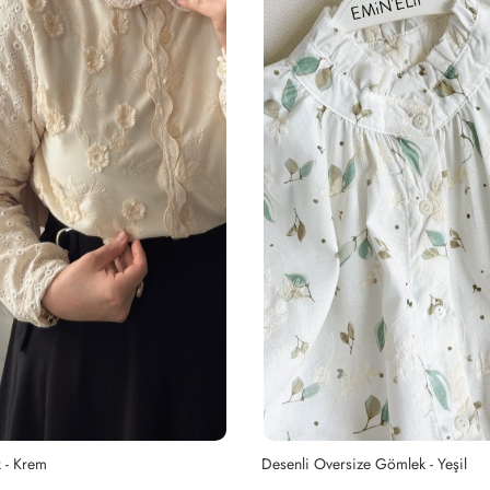
 - Krem
Desenli Oversize Gömlek - Yeşil