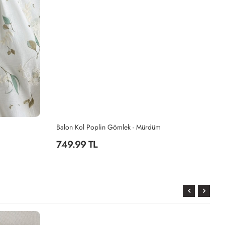
Balon Kol Poplin Gömlek - Mürdüm
Ka
749.99 TL
1