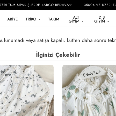
Rİ TÜM SİPARİŞLERDE KARGO BEDAVA✨
3500₺ VE ÜZERİ TÜ
ALT
DIŞ
ABIYE
TRIKO
TAKIM
GIYIM
GIYIM
 bulunamadı veya satışa kapalı. Lütfen daha sonra tek
İlginizi Çekebilir