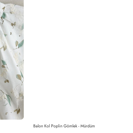
Balon Kol Poplin Gömlek - Mürdüm
De