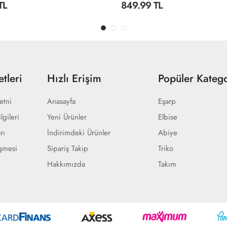
TL
849.99 TL
tleri
Hızlı Erişim
Popüler Katego
etni
Anasayfa
Eşarp
lgileri
Yeni Ürünler
Elbise
rı
İndirimdeki Ürünler
Abiye
eşmesi
Sipariş Takip
Triko
Hakkımızda
Takım