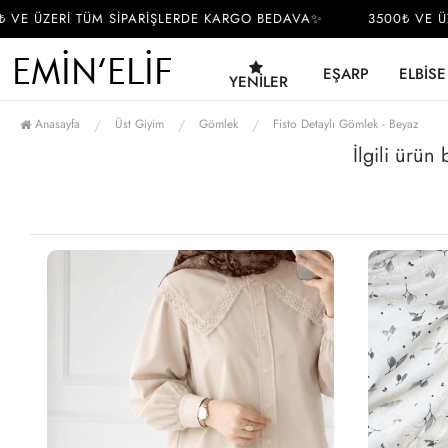
VE ÜZERİ TÜM SİPARİŞLERDE KARGO BEDAVA✨
3500₺ VE ÜZE
EŞARP
ELBISE
YENILER
Anasayfa
Üst Giyim
Gömlek
Fisto Detaylı Gömlek - Beyaz
İlgili ürün