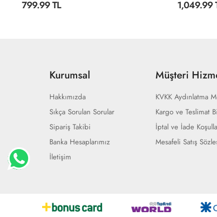
799.99 TL
1,049.99 
Kurumsal
Müşteri Hizme
Hakkımızda
KVKK Aydınlatma M
Sıkça Sorulan Sorular
Kargo ve Teslimat Bi
Sipariş Takibi
İptal ve İade Koşulla
Banka Hesaplarımız
Mesafeli Satış Sözl
İletişim