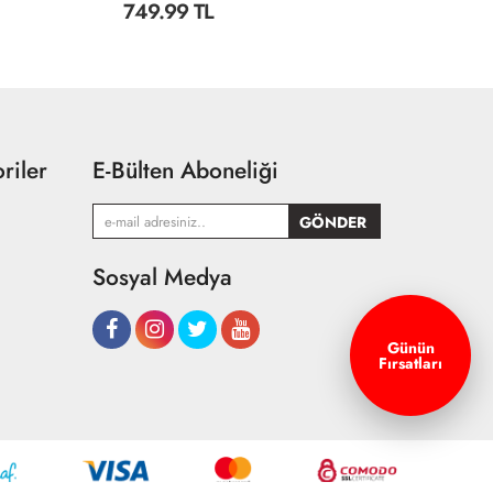
749.99 TL
8
riler
E-Bülten Aboneliği
Sosyal Medya
Günün
Fırsatları