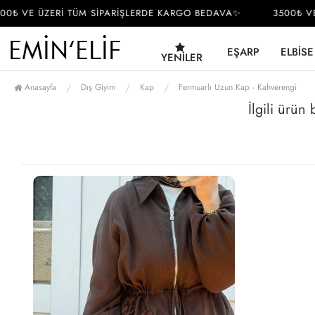
0₺ VE ÜZERİ TÜM SİPARİŞLERDE KARGO BEDAVA✨
3500₺ VE
EŞARP
ELBISE
YENILER
Anasayfa
Dış Giyim
Kap
Fermuarlı Uzun Kap - Kahverengi
İlgili ürün