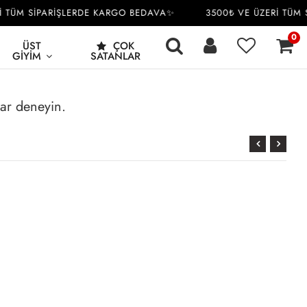
 TÜM SİPARİŞLERDE KARGO BEDAVA✨
3500₺ VE ÜZERİ TÜM 
0
ÜST
ÇOK
GIYIM
SATANLAR
rar deneyin.