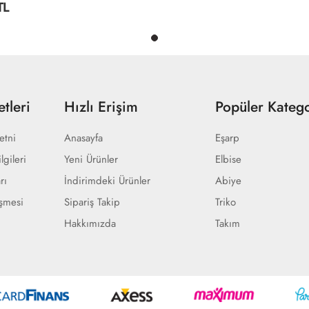
TL
tleri
Hızlı Erişim
Popüler Katego
etni
Anasayfa
Eşarp
lgileri
Yeni Ürünler
Elbise
rı
İndirimdeki Ürünler
Abiye
eşmesi
Sipariş Takip
Triko
Hakkımızda
Takım