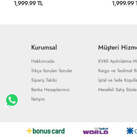
1,999.99 TL
1,999.99 
Kurumsal
Müşteri Hizme
Hakkımızda
KVKK Aydınlatma M
Sıkça Sorulan Sorular
Kargo ve Teslimat Bi
Sipariş Takibi
İptal ve İade Koşulla
Banka Hesaplarımız
Mesafeli Satış Sözl
İletişim