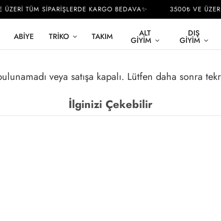
 ÜZERİ TÜM SİPARİŞLERDE KARGO BEDAVA✨
3500₺ VE ÜZERİ
ALT
DIŞ
ABIYE
TRIKO
TAKIM
GIYIM
GIYIM
 bulunamadı veya satışa kapalı. Lütfen daha sonra tek
İlginizi Çekebilir