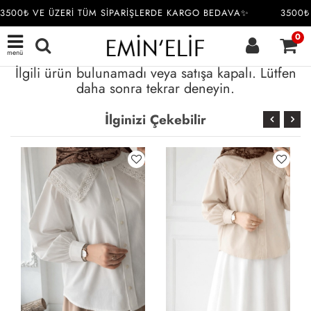
3500₺ VE ÜZERİ TÜM SİPARİŞLERDE KARGO BEDAVA✨
3500₺ 
0
menü
İlgili ürün bulunamadı veya satışa kapalı. Lütfen
daha sonra tekrar deneyin.
İlginizi Çekebilir