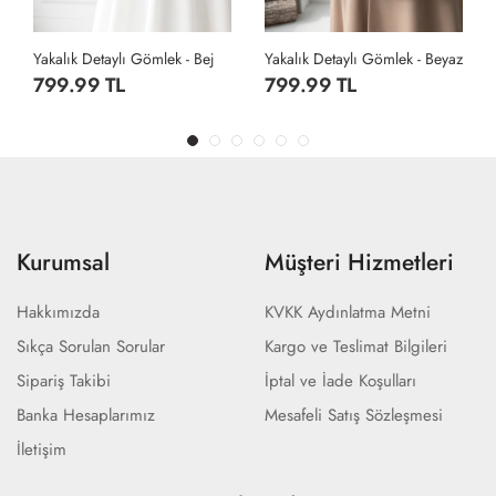
Yakalık Detaylı Gömlek - Bej
Yakalık Detaylı Gömlek - Beyaz
799.99 TL
799.99 TL
Kurumsal
Müşteri Hizmetleri
Hakkımızda
KVKK Aydınlatma Metni
Sıkça Sorulan Sorular
Kargo ve Teslimat Bilgileri
Sipariş Takibi
İptal ve İade Koşulları
Banka Hesaplarımız
Mesafeli Satış Sözleşmesi
İletişim