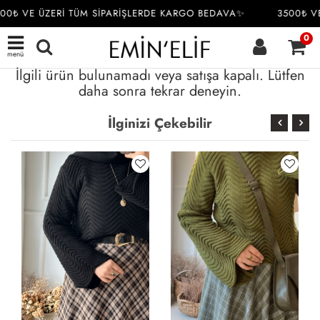
00₺ VE ÜZERİ TÜM SİPARİŞLERDE KARGO BEDAVA✨
3500₺ VE
0
menü
İlgili ürün bulunamadı veya satışa kapalı. Lütfen
daha sonra tekrar deneyin.
İlginizi Çekebilir