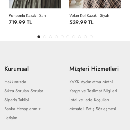
Volan Kol Kazak - Siyah
Ponponlu Kazak - Tozlu Kahve
539.99 TL
719.99 TL
Kurumsal
Müşteri Hizmetleri
Hakkımızda
KVKK Aydınlatma Metni
Sıkça Sorulan Sorular
Kargo ve Teslimat Bilgileri
Sipariş Takibi
İptal ve İade Koşulları
Banka Hesaplarımız
Mesafeli Satış Sözleşmesi
İletişim