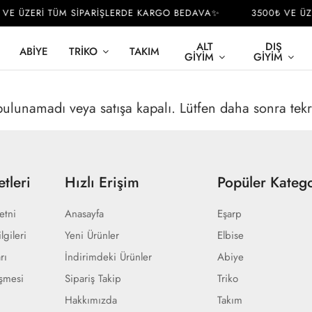
VE ÜZERİ TÜM SİPARİŞLERDE KARGO BEDAVA✨
3500₺ VE ÜZ
ALT
DIŞ
ABIYE
TRIKO
TAKIM
GIYIM
GIYIM
 bulunamadı veya satışa kapalı. Lütfen daha sonra tek
tleri
Hızlı Erişim
Popüler Katego
etni
Anasayfa
Eşarp
lgileri
Yeni Ürünler
Elbise
rı
İndirimdeki Ürünler
Abiye
eşmesi
Sipariş Takip
Triko
Hakkımızda
Takım