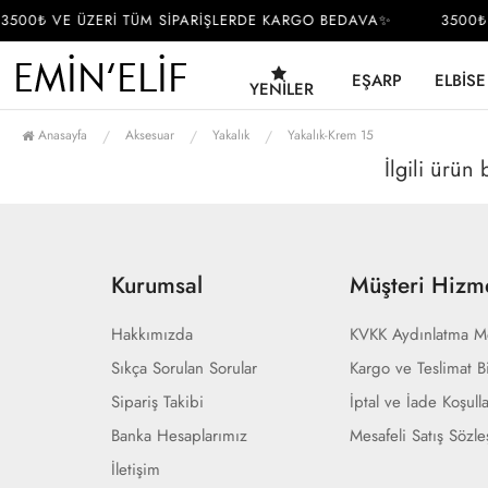
3500₺ VE ÜZERİ TÜM SİPARİŞLERDE KARGO BEDAVA✨
3500₺ 
EŞARP
ELBISE
YENILER
Anasayfa
Aksesuar
Yakalık
Yakalık-Krem 15
İlgili ürün
Kurumsal
Müşteri Hizme
Hakkımızda
KVKK Aydınlatma M
Sıkça Sorulan Sorular
Kargo ve Teslimat Bi
Sipariş Takibi
İptal ve İade Koşulla
Banka Hesaplarımız
Mesafeli Satış Sözl
İletişim