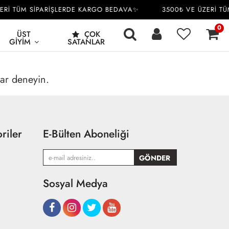
ERİ TÜM SİPARİŞLERDE KARGO BEDAVA✨
3500₺ VE ÜZERİ TÜ
0
ÜST
ÇOK
GIYIM
SATANLAR
rar deneyin.
riler
E-Bülten Aboneliği
Sosyal Medya