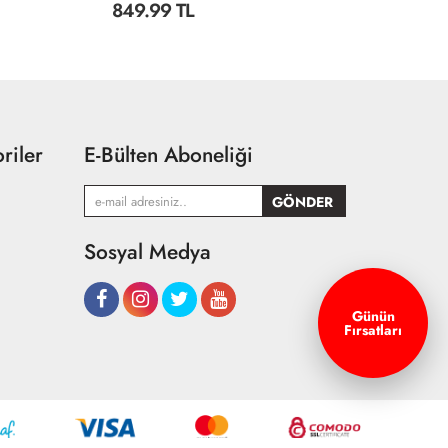
749.99 TL
8
riler
E-Bülten Aboneliği
Sosyal Medya
Günün
Fırsatları