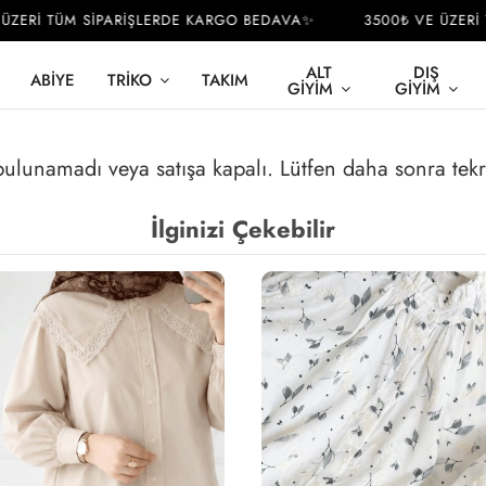
ERİ TÜM SİPARİŞLERDE KARGO BEDAVA✨
3500₺ VE ÜZERİ T
ALT
DIŞ
ABIYE
TRIKO
TAKIM
GIYIM
GIYIM
 bulunamadı veya satışa kapalı. Lütfen daha sonra tek
İlginizi Çekebilir