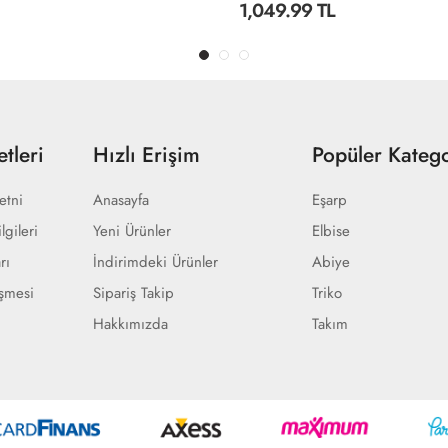
TL
849.99 TL
tleri
Hızlı Erişim
Popüler Katego
etni
Anasayfa
Eşarp
lgileri
Yeni Ürünler
Elbise
rı
İndirimdeki Ürünler
Abiye
eşmesi
Sipariş Takip
Triko
Hakkımızda
Takım