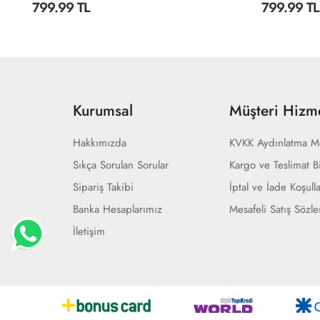
799.99 TL
1,049.99 
Kurumsal
Müşteri Hizme
Hakkımızda
KVKK Aydınlatma M
Sıkça Sorulan Sorular
Kargo ve Teslimat Bi
Sipariş Takibi
İptal ve İade Koşulla
Banka Hesaplarımız
Mesafeli Satış Sözl
İletişim