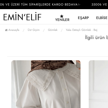
 VE ÜZERİ TÜM SİPARİŞLERDE KARGO BEDAVA✨
3500₺ VE ÜZ
EŞARP
ELBISE
YENILER
Anasayfa
Üst Giyim
Gömlek
Yaka Detaylı Gömlek - Bej
İlgili ürün