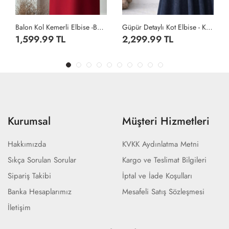
Güpür Detaylı Kot Elbise - Koyu Lacivert
Balon Kol Kemerli Elbise -Taş
2,299.99 TL
1,599.99 TL
Kurumsal
Müşteri Hizmetleri
Hakkımızda
KVKK Aydınlatma Metni
Sıkça Sorulan Sorular
Kargo ve Teslimat Bilgileri
Sipariş Takibi
İptal ve İade Koşulları
Banka Hesaplarımız
Mesafeli Satış Sözleşmesi
İletişim