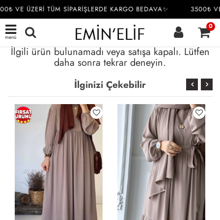
00₺ VE ÜZERİ TÜM SİPARİŞLERDE KARGO BEDAVA✨
3500₺ VE
0
menü
İlgili ürün bulunamadı veya satışa kapalı. Lütfen
daha sonra tekrar deneyin.
İlginizi Çekebilir