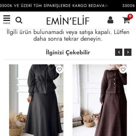
3500₺ VE ÜZERİ TÜM SİPARİŞLERDE KARGO BEDAVA✨
3500₺ 
0
menü
İlgili ürün bulunamadı veya satışa kapalı. Lütfen
daha sonra tekrar deneyin.
İlginizi Çekebilir