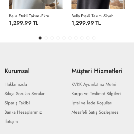
Bella Etekli Takım -Ekru
Bella Etekli Takım -Siyah
1,299.99 TL
1,299.99 TL
Kurumsal
Müşteri Hizmetleri
Hakkımızda
KVKK Aydınlatma Metni
Sıkça Sorulan Sorular
Kargo ve Teslimat Bilgileri
Sipariş Takibi
İptal ve İade Koşulları
Banka Hesaplarımız
Mesafeli Satış Sözleşmesi
İletişim