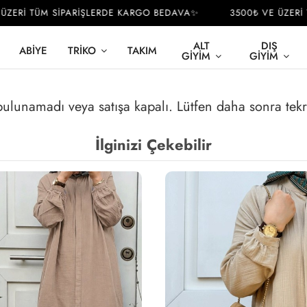
ERİ TÜM SİPARİŞLERDE KARGO BEDAVA✨
3500₺ VE ÜZERİ T
ALT
DIŞ
ABIYE
TRIKO
TAKIM
GIYIM
GIYIM
 bulunamadı veya satışa kapalı. Lütfen daha sonra tek
İlginizi Çekebilir