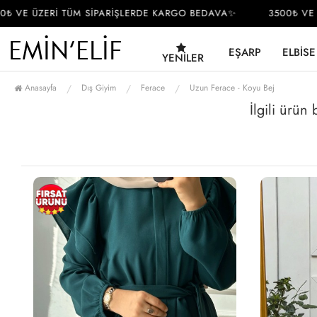
 VE ÜZERİ TÜM SİPARİŞLERDE KARGO BEDAVA✨
3500₺ VE ÜZ
EŞARP
ELBISE
YENILER
Anasayfa
Dış Giyim
Ferace
Uzun Ferace - Koyu Bej
İlgili ürün