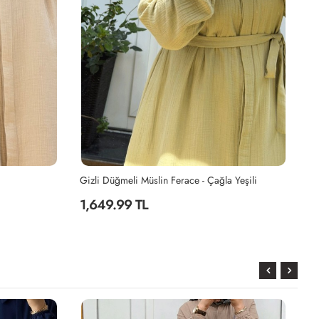
 Yeşili
Cepli Krep Ferace - Lacivert
Ön
1,499.99 TL
1