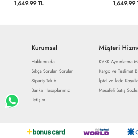
1,649.99 TL
1,499.99 
Kurumsal
Müşteri Hizme
Hakkımızda
KVKK Aydınlatma M
Sıkça Sorulan Sorular
Kargo ve Teslimat Bi
Sipariş Takibi
İptal ve İade Koşulla
Banka Hesaplarımız
Mesafeli Satış Sözl
İletişim