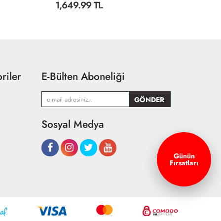
1,999.99 TL
7
riler
E-Bülten Aboneliği
Sosyal Medya
Günün
Fırsatları