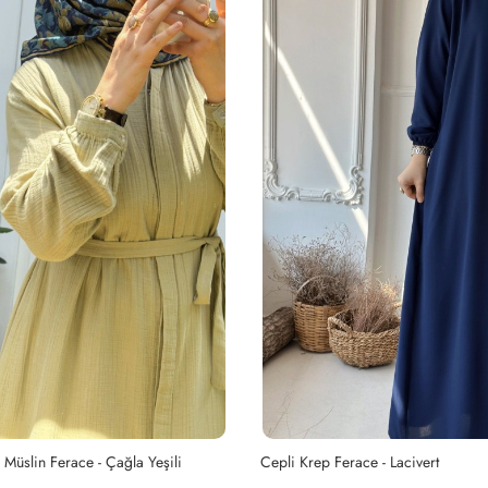
ace - Lacivert
Gizli Düğmeli Müslin Ferace - Vizo