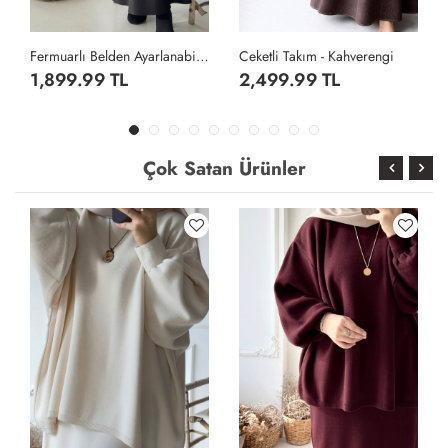
den Ayarlanabilen Etekli Takım- Siyah
Ceketli Takım - Kahverengi
Broşlu Janjan Etekli Takım - Siyah
2,499.99 TL
2,799.99 TL
Çok Satan Ürünler