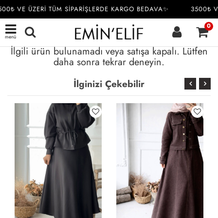
00₺ VE ÜZERİ TÜM SİPARİŞLERDE KARGO BEDAVA✨
3500₺ V
0
menü
İlgili ürün bulunamadı veya satışa kapalı. Lütfen
daha sonra tekrar deneyin.
İlginizi Çekebilir