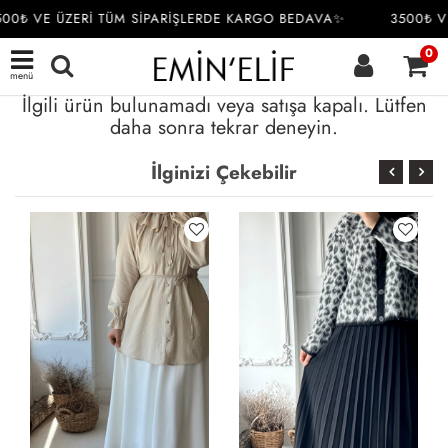
00₺ VE ÜZERİ TÜM SİPARİŞLERDE KARGO BEDAVA✨
3500₺ VE
0
menü
İlgili ürün bulunamadı veya satışa kapalı. Lütfen
daha sonra tekrar deneyin.
İlginizi Çekebilir