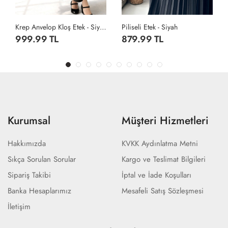
Krep Anvelop Kloş Etek - Siyah
Piliseli Etek - Siyah
Krep Anvelop Kloş Etek - Kahverengi
879.99 TL
999.99 TL
Kurumsal
Müşteri Hizmetleri
Hakkımızda
KVKK Aydınlatma Metni
Sıkça Sorulan Sorular
Kargo ve Teslimat Bilgileri
Sipariş Takibi
İptal ve İade Koşulları
Banka Hesaplarımız
Mesafeli Satış Sözleşmesi
İletişim