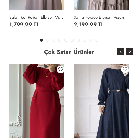
zon
Sahra Ferace Elbise - Vizon
Sahra Ferace Elbise - Acı Kahve
2,199.99 TL
2,199.99 TL
Çok Satan Ürünler