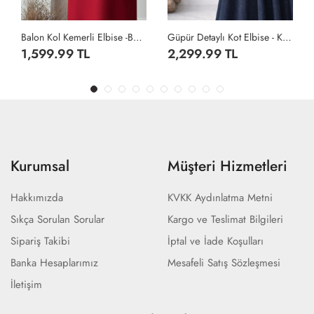
ol Kemerli Elbise -Bordo
Güpür Detaylı Kot Elbise - Koyu Lacivert
Balon Kol Kemerli Elbise -Taş
2,299.99 TL
1,599.99 TL
Kurumsal
Müşteri Hizmetleri
Hakkımızda
KVKK Aydınlatma Metni
Sıkça Sorulan Sorular
Kargo ve Teslimat Bilgileri
Sipariş Takibi
İptal ve İade Koşulları
Banka Hesaplarımız
Mesafeli Satış Sözleşmesi
İletişim