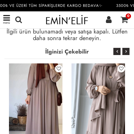
00₺ VE ÜZERİ TÜM SİPARİŞLERDE KARGO BEDAVA✨
3500₺ VE
0
menü
İlgili ürün bulunamadı veya satışa kapalı. Lütfen
daha sonra tekrar deneyin.
İlginizi Çekebilir