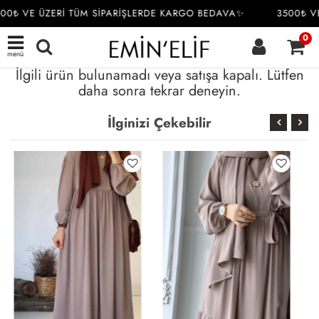
00₺ VE ÜZERİ TÜM SİPARİŞLERDE KARGO BEDAVA✨
3500₺ VE
0
menü
İlgili ürün bulunamadı veya satışa kapalı. Lütfen
daha sonra tekrar deneyin.
İlginizi Çekebilir