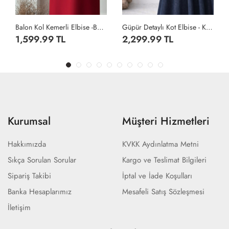
Güpür Detaylı Kot Elbise - Koyu Lacivert
Balon Kol Kemerli Elbise -Taş
2,299.99 TL
1,599.99 TL
Kurumsal
Müşteri Hizmetleri
Hakkımızda
KVKK Aydınlatma Metni
Sıkça Sorulan Sorular
Kargo ve Teslimat Bilgileri
Sipariş Takibi
İptal ve İade Koşulları
Banka Hesaplarımız
Mesafeli Satış Sözleşmesi
İletişim