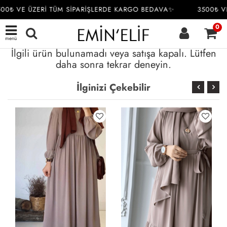
00₺ VE ÜZERİ TÜM SİPARİŞLERDE KARGO BEDAVA✨
3500₺ VE
0
menü
İlgili ürün bulunamadı veya satışa kapalı. Lütfen
daha sonra tekrar deneyin.
İlginizi Çekebilir