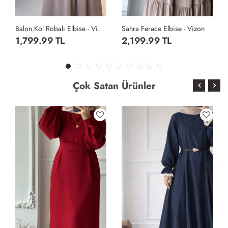
zon
Sahra Ferace Elbise - Vizon
Sahra Ferace Elbise - Acı Kahve
2,199.99 TL
2,199.99 TL
Çok Satan Ürünler