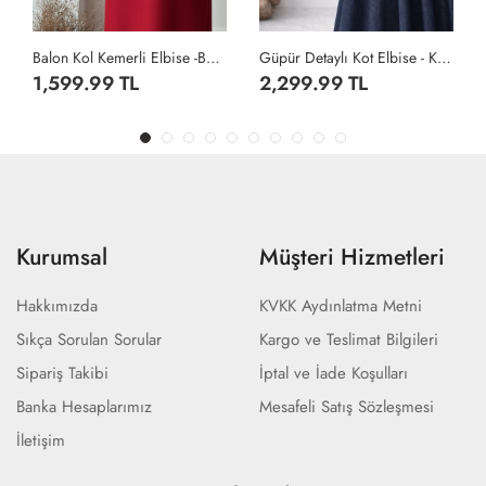
Balon Kol Kemerli Elbise -Bordo
Güpür Detaylı Kot Elbise - Koyu Lacivert
Balon Kol Kemerli Elbise -Taş
2,299.99 TL
1,599.99 TL
Kurumsal
Müşteri Hizmetleri
Hakkımızda
KVKK Aydınlatma Metni
Sıkça Sorulan Sorular
Kargo ve Teslimat Bilgileri
Sipariş Takibi
İptal ve İade Koşulları
Banka Hesaplarımız
Mesafeli Satış Sözleşmesi
İletişim