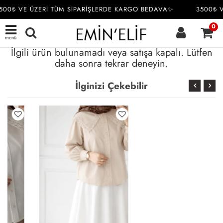
500₺ VE ÜZERİ TÜM SİPARİŞLERDE KARGO BEDAVA✨
3500₺ V
0
menü
İlgili ürün bulunamadı veya satışa kapalı. Lütfen
daha sonra tekrar deneyin.
İlginizi Çekebilir