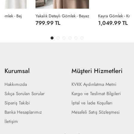
Yakalık Detaylı Gömlek - Beyaz
Kayra Gömlek - Krem
799.99 TL
1,049.99 TL
Kurumsal
Müşteri Hizmetleri
Hakkımızda
KVKK Aydınlatma Metni
Sıkça Sorulan Sorular
Kargo ve Teslimat Bilgileri
Sipariş Takibi
İptal ve İade Koşulları
Banka Hesaplarımız
Mesafeli Satış Sözleşmesi
İletişim