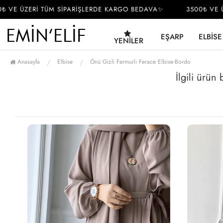
VE ÜZERİ TÜM SİPARİŞLERDE KARGO BEDAVA✨
3500₺ VE ÜZ
EŞARP
ELBISE
YENILER
Anasayfa
Elbise
Önü Gizli Fermurlı Ferace Elbise-Bordo
İlgili ürün