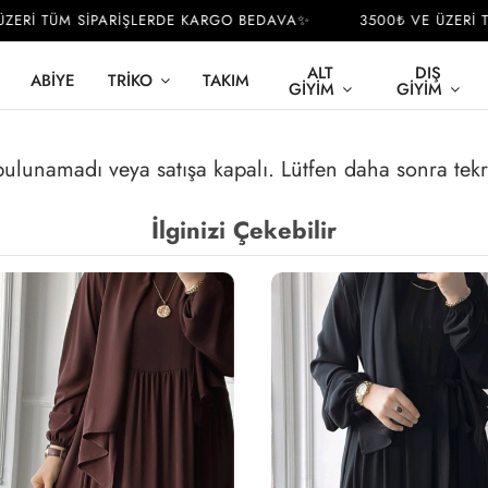
ERİ TÜM SİPARİŞLERDE KARGO BEDAVA✨
3500₺ VE ÜZERİ TÜ
ALT
DIŞ
ABIYE
TRIKO
TAKIM
GIYIM
GIYIM
 bulunamadı veya satışa kapalı. Lütfen daha sonra tek
İlginizi Çekebilir