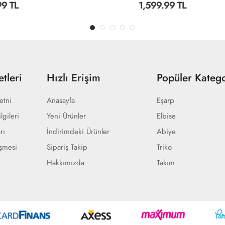
1,599.99 TL
tleri
Hızlı Erişim
Popüler Katego
etni
Anasayfa
Eşarp
lgileri
Yeni Ürünler
Elbise
rı
İndirimdeki Ürünler
Abiye
eşmesi
Sipariş Takip
Triko
Hakkımızda
Takım