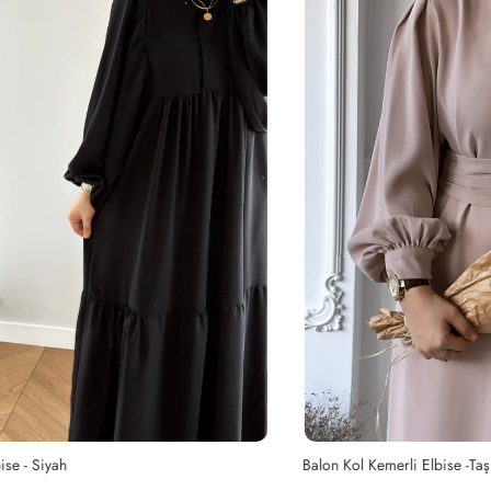
Siyah
Balon Kol Kemerli Elbise -Taş