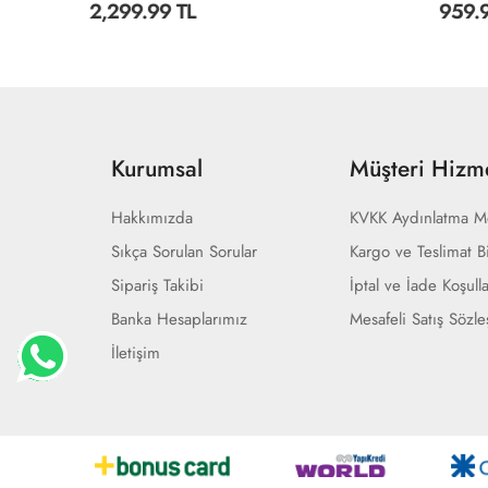
2,299.99 TL
959.99 TL
Kurumsal
Müşteri Hizme
Hakkımızda
KVKK Aydınlatma M
Sıkça Sorulan Sorular
Kargo ve Teslimat Bi
Sipariş Takibi
İptal ve İade Koşulla
Banka Hesaplarımız
Mesafeli Satış Sözl
İletişim