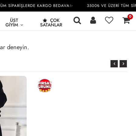
M SİPARİŞLERDE KARGO BEDAVA✨
3500₺ VE ÜZERİ TÜM SİP
0
ÜST
ÇOK
GIYIM
SATANLAR
rar deneyin.