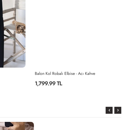
Balon Kol Robalı Elbise - Acı Kahve
Ba
1,799.99 TL
1