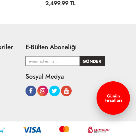
2,499.99 TL
1
riler
E-Bülten Aboneliği
Sosyal Medya
Günün
Fırsatları