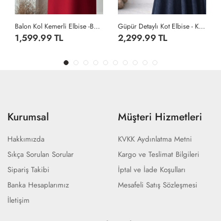
Güpür Detaylı Kot Elbise - Koyu Lacivert
Balon Kol Kemerli Elbise -Taş
2,299.99 TL
1,599.99 TL
Kurumsal
Müşteri Hizmetleri
Hakkımızda
KVKK Aydınlatma Metni
Sıkça Sorulan Sorular
Kargo ve Teslimat Bilgileri
Sipariş Takibi
İptal ve İade Koşulları
Banka Hesaplarımız
Mesafeli Satış Sözleşmesi
İletişim