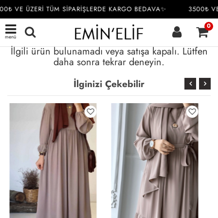
00₺ VE ÜZERİ TÜM SİPARİŞLERDE KARGO BEDAVA✨
3500₺ VE
0
menü
İlgili ürün bulunamadı veya satışa kapalı. Lütfen
daha sonra tekrar deneyin.
İlginizi Çekebilir