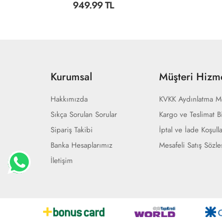
949.99 TL
949.99 T
Kurumsal
Müşteri Hizme
Hakkımızda
KVKK Aydınlatma M
Sıkça Sorulan Sorular
Kargo ve Teslimat Bi
Sipariş Takibi
İptal ve İade Koşulla
Banka Hesaplarımız
Mesafeli Satış Sözl
İletişim