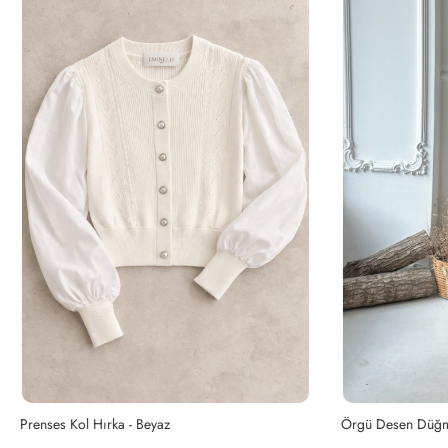
ırka - Beyaz
Örgü Desen Düğmeli Hırka - Antras