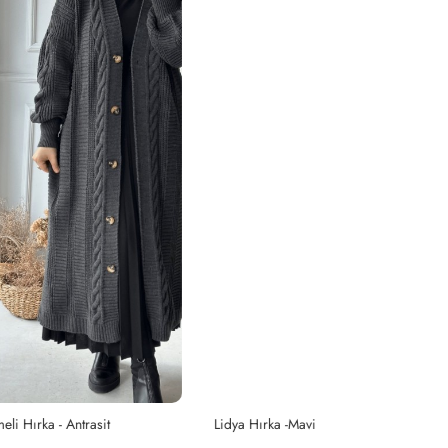
it
Lidya Hırka -Mavi
Ce