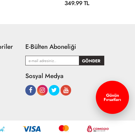
349.99 TL
6
riler
E-Bülten Aboneliği
Sosyal Medya
Günün
Fırsatları