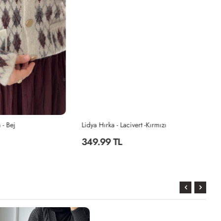
Lidya Hırka - Lacivert -Kırmızı
Li
349.99 TL
3