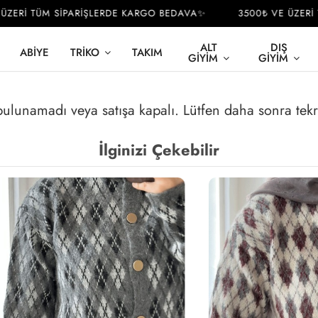
ZERİ TÜM SİPARİŞLERDE KARGO BEDAVA✨
3500₺ VE ÜZERİ T
ALT
DIŞ
ABIYE
TRIKO
TAKIM
GIYIM
GIYIM
 bulunamadı veya satışa kapalı. Lütfen daha sonra tek
İlginizi Çekebilir