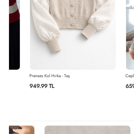
Prenses Kol Hırka - Taş
Cepli Baklava
949.99 TL
659.99 TL