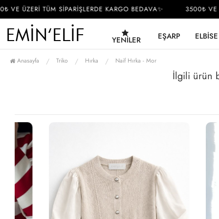
 VE ÜZERİ TÜM SİPARİŞLERDE KARGO BEDAVA✨
3500₺ VE Ü
EŞARP
ELBISE
YENILER
Anasayfa
Triko
Hırka
Naif Hırka - Mor
İlgili ürün