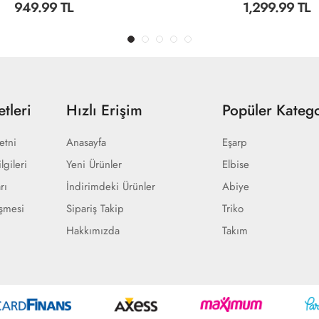
L
1,299.99 TL
tleri
Hızlı Erişim
Popüler Katego
etni
Anasayfa
Eşarp
lgileri
Yeni Ürünler
Elbise
rı
İndirimdeki Ürünler
Abiye
eşmesi
Sipariş Takip
Triko
Hakkımızda
Takım