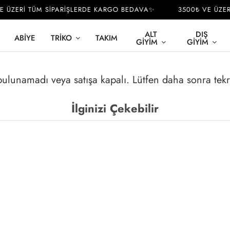
 ÜZERİ TÜM SİPARİŞLERDE KARGO BEDAVA✨
3500₺ VE ÜZERİ
ALT
DIŞ
ABIYE
TRIKO
TAKIM
GIYIM
GIYIM
 bulunamadı veya satışa kapalı. Lütfen daha sonra tek
İlginizi Çekebilir