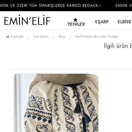
0₺ VE ÜZERİ TÜM SİPARİŞLERDE KARGO BEDAVA✨
3500₺ VE
EŞARP
ELBISE
YENILER
Anasayfa
Üst Giyim
Bluz
Naif Fistolu Bluz-Gül Pembe
İlgili ürün