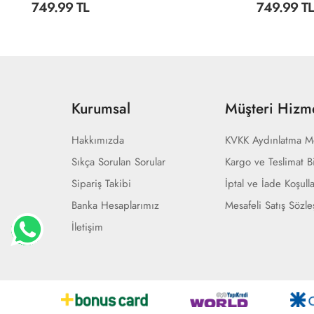
749.99 TL
749.99 TL
Kurumsal
Müşteri Hizme
Hakkımızda
KVKK Aydınlatma M
Sıkça Sorulan Sorular
Kargo ve Teslimat Bi
Sipariş Takibi
İptal ve İade Koşulla
Banka Hesaplarımız
Mesafeli Satış Sözl
İletişim