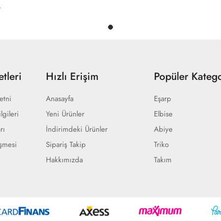
tleri
Hızlı Erişim
Popüler Katego
etni
Anasayfa
Eşarp
lgileri
Yeni Ürünler
Elbise
rı
İndirimdeki Ürünler
Abiye
eşmesi
Sipariş Takip
Triko
Hakkımızda
Takım