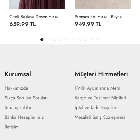
Cepli Baklava Desen Hırka - Bej
Prenses Kol Hırka - Beyaz
Örgü Desen Düğmeli Hırka - Antrasit
949.99 TL
1,299.99 TL
Kurumsal
Müşteri Hizmetleri
Hakkımızda
KVKK Aydınlatma Metni
Sıkça Sorulan Sorular
Kargo ve Teslimat Bilgileri
Sipariş Takibi
İptal ve İade Koşulları
Banka Hesaplarımız
Mesafeli Satış Sözleşmesi
İletişim