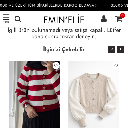
00₺ VE ÜZERİ TÜM SİPARİŞLERDE KARGO BEDAVA✨
3500₺ VE
0
menü
İlgili ürün bulunamadı veya satışa kapalı. Lütfen
daha sonra tekrar deneyin.
İlginizi Çekebilir