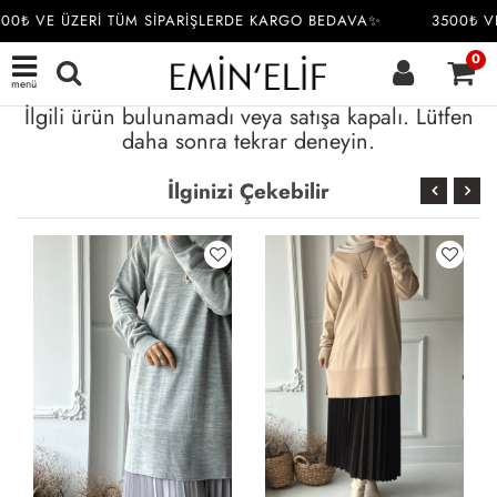
00₺ VE ÜZERİ TÜM SİPARİŞLERDE KARGO BEDAVA✨
3500₺ VE
0
menü
İlgili ürün bulunamadı veya satışa kapalı. Lütfen
daha sonra tekrar deneyin.
İlginizi Çekebilir