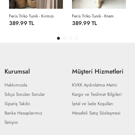
ı
Feris Triko Tunik - Krem
Feris Triko Tunik - Bej
389.99 TL
389.99 TL
Kurumsal
Müşteri Hizmetleri
Hakkımızda
KVKK Aydınlatma Metni
Sıkça Sorulan Sorular
Kargo ve Teslimat Bilgileri
Sipariş Takibi
İptal ve İade Koşulları
Banka Hesaplarımız
Mesafeli Satış Sözleşmesi
İletişim