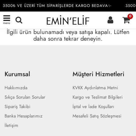
3500₺ VE ÜZERİ TÜM SİPARİŞLERDE KARGO BEDAVA✨
3500
0
menü
İlgili ürün bulunamadı veya satışa kapalı. Lütfen
daha sonra tekrar deneyin.
Kurumsal
Müşteri Hizmetleri
Hakkımızda
KVKK Aydınlatma Metni
Sıkça Sorulan Sorular
Kargo ve Teslimat Bilgileri
Sipariş Takibi
İptal ve İade Koşulları
Banka Hesaplarımız
Mesafeli Satış Sözleşmesi
İletişim