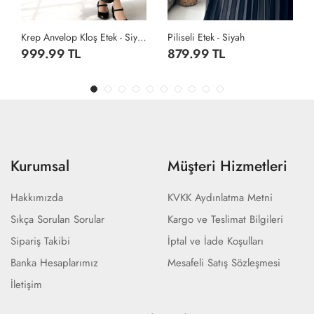
Krep Anvelop Kloş Etek - Siyah
Piliseli Etek - Siyah
879.99 TL
999.99 TL
Kurumsal
Müşteri Hizmetleri
Hakkımızda
KVKK Aydınlatma Metni
Sıkça Sorulan Sorular
Kargo ve Teslimat Bilgileri
Sipariş Takibi
İptal ve İade Koşulları
Banka Hesaplarımız
Mesafeli Satış Sözleşmesi
İletişim