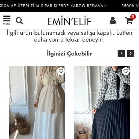
00₺ VE ÜZERİ TÜM SİPARİŞLERDE KARGO BEDAVA✨
3500₺ V
0
menü
İlgili ürün bulunamadı veya satışa kapalı. Lütfen
daha sonra tekrar deneyin.
İlginizi Çekebilir