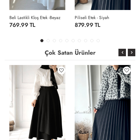
az
Piliseli Etek - Siyah
Crash Vual Etek - Lacivert
879.99 TL
1,399.99 TL
Çok Satan Ürünler