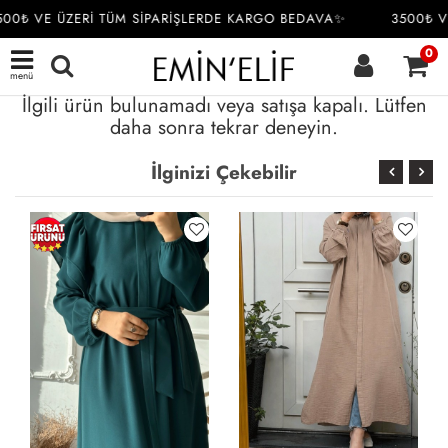
00₺ VE ÜZERİ TÜM SİPARİŞLERDE KARGO BEDAVA✨
3500₺ V
0
menü
İlgili ürün bulunamadı veya satışa kapalı. Lütfen
daha sonra tekrar deneyin.
İlginizi Çekebilir