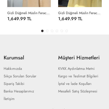
 Düğmeli Müslin Ferace - Bej
Gizli Düğmeli Müslin Ferace - Çağla Yeşili
Cepli Krep Ferace - Lacivert
1,649.99 TL
1,499.99 TL
Kurumsal
Müşteri Hizmetleri
Hakkımızda
KVKK Aydınlatma Metni
Sıkça Sorulan Sorular
Kargo ve Teslimat Bilgileri
Sipariş Takibi
İptal ve İade Koşulları
Banka Hesaplarımız
Mesafeli Satış Sözleşmesi
İletişim