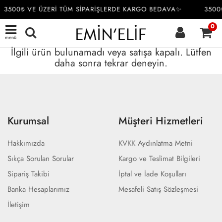
3500₺ VE ÜZERİ TÜM SİPARİŞLERDE KARGO BEDAVA✨
3500
0
menü
İlgili ürün bulunamadı veya satışa kapalı. Lütfen
daha sonra tekrar deneyin.
Kurumsal
Müşteri Hizmetleri
Hakkımızda
KVKK Aydınlatma Metni
Sıkça Sorulan Sorular
Kargo ve Teslimat Bilgileri
Sipariş Takibi
İptal ve İade Koşulları
Banka Hesaplarımız
Mesafeli Satış Sözleşmesi
İletişim