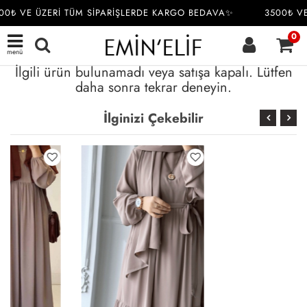
00₺ VE ÜZERİ TÜM SİPARİŞLERDE KARGO BEDAVA✨
3500₺ VE
0
menü
İlgili ürün bulunamadı veya satışa kapalı. Lütfen
daha sonra tekrar deneyin.
İlginizi Çekebilir