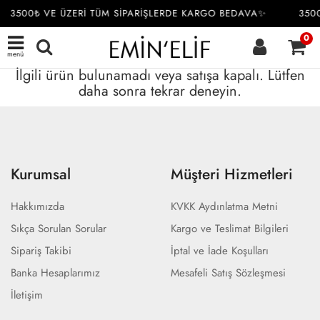
3500₺ VE ÜZERİ TÜM SİPARİŞLERDE KARGO BEDAVA✨
350
0
menü
İlgili ürün bulunamadı veya satışa kapalı. Lütfen
daha sonra tekrar deneyin.
Kurumsal
Müşteri Hizmetleri
Hakkımızda
KVKK Aydınlatma Metni
Sıkça Sorulan Sorular
Kargo ve Teslimat Bilgileri
Sipariş Takibi
İptal ve İade Koşulları
Banka Hesaplarımız
Mesafeli Satış Sözleşmesi
İletişim