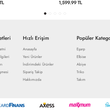
TL
2,499.99 TL
tleri
Hızlı Erişim
Popüler Katego
etni
Anasayfa
Eşarp
lgileri
Yeni Ürünler
Elbise
rı
İndirimdeki Ürünler
Abiye
eşmesi
Sipariş Takip
Triko
Hakkımızda
Takım