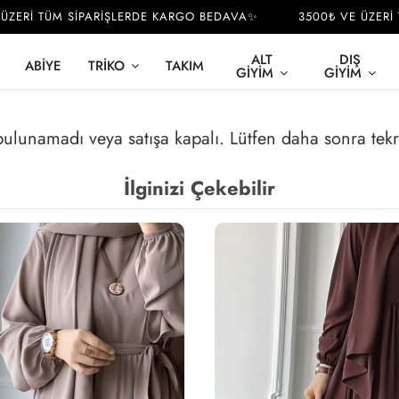
ERİ TÜM SİPARİŞLERDE KARGO BEDAVA✨
3500₺ VE ÜZERİ TÜ
ALT
DIŞ
ABIYE
TRIKO
TAKIM
GIYIM
GIYIM
 bulunamadı veya satışa kapalı. Lütfen daha sonra tek
İlginizi Çekebilir