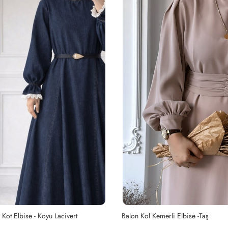
erli Elbise -Taş
Çiçek İşlemeli Düğme Detaylı Elbis