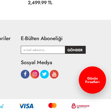
1,799.99 TL
1
riler
E-Bülten Aboneliği
Sosyal Medya
Günün
Fırsatları