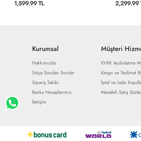
2,299.99 TL
1,599.99 
Kurumsal
Müşteri Hizme
Hakkımızda
KVKK Aydınlatma M
Sıkça Sorulan Sorular
Kargo ve Teslimat Bi
Sipariş Takibi
İptal ve İade Koşulla
Banka Hesaplarımız
Mesafeli Satış Sözl
İletişim