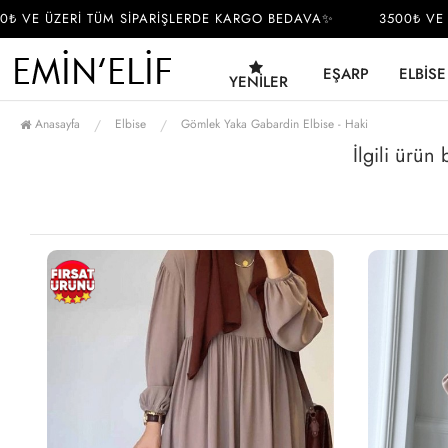
VE ÜZERİ TÜM SİPARİŞLERDE KARGO BEDAVA✨
3500₺ VE ÜZ
EŞARP
ELBISE
YENILER
Anasayfa
Elbise
Gömlek Yaka Gabardin Elbise - Haki
İlgili ürün