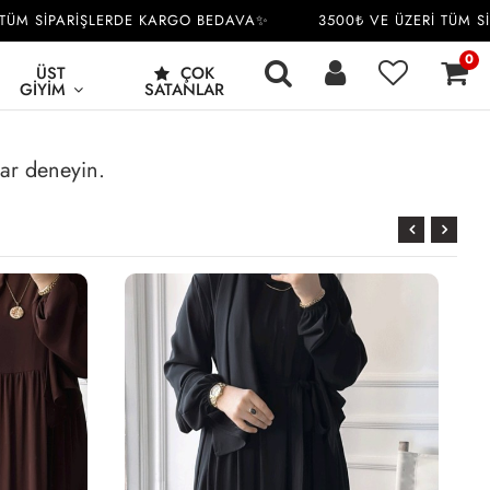
M SİPARİŞLERDE KARGO BEDAVA✨
3500₺ VE ÜZERİ TÜM SİP
0
ÜST
ÇOK
GIYIM
SATANLAR
rar deneyin.