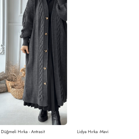
it
Lidya Hırka -Mavi
Ce