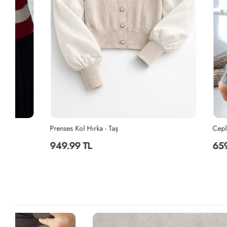
Prenses Kol Hırka - Taş
Cepli Baklava
949.99 TL
659.99 TL