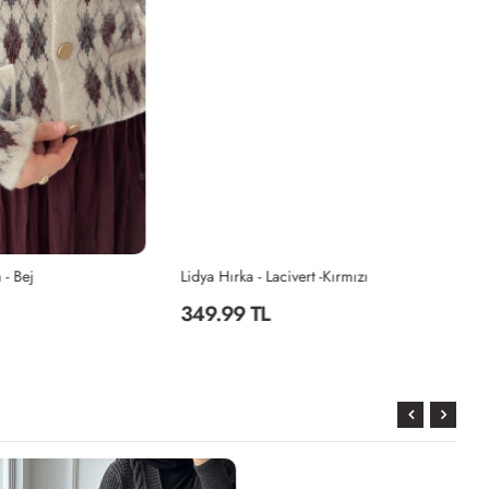
Lidya Hırka - Lacivert -Kırmızı
Li
349.99 TL
3