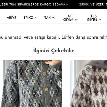
ERİ TÜM SİPARİŞLERDE KARGO BEDAVA✨
3500₺ VE ÜZERİ TÜ
ALT
DIŞ
ABIYE
TRIKO
TAKIM
GIYIM
GIYIM
 bulunamadı veya satışa kapalı. Lütfen daha sonra tek
İlginizi Çekebilir