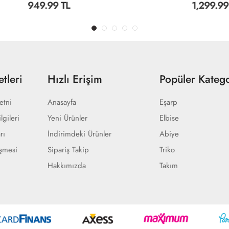
L
1,299.99 TL
tleri
Hızlı Erişim
Popüler Katego
etni
Anasayfa
Eşarp
lgileri
Yeni Ürünler
Elbise
rı
İndirimdeki Ürünler
Abiye
eşmesi
Sipariş Takip
Triko
Hakkımızda
Takım