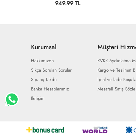
949.99 TL
949.99 T
Kurumsal
Müşteri Hizme
Hakkımızda
KVKK Aydınlatma M
Sıkça Sorulan Sorular
Kargo ve Teslimat Bi
Sipariş Takibi
İptal ve İade Koşulla
Banka Hesaplarımız
Mesafeli Satış Sözl
İletişim