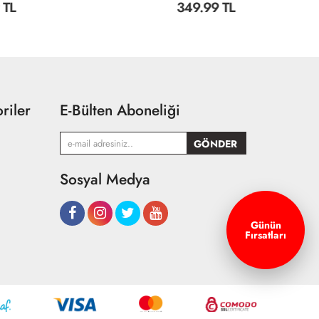
349.99 TL
6
riler
E-Bülten Aboneliği
Sosyal Medya
Günün
Fırsatları