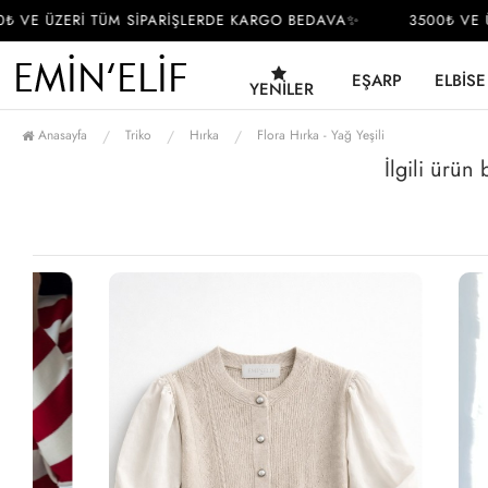
VE ÜZERİ TÜM SİPARİŞLERDE KARGO BEDAVA✨
3500₺ VE ÜZ
EŞARP
ELBISE
YENILER
Anasayfa
Triko
Hırka
Flora Hırka - Yağ Yeşili
İlgili ürün