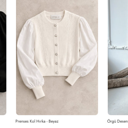
ırka - Beyaz
Örgü Desen Düğmeli Hırka - Antras