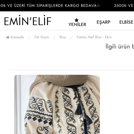
₺ VE ÜZERİ TÜM SİPARİŞLERDE KARGO BEDAVA✨
3500₺ VE 
EŞARP
ELBISE
YENILER
Anasayfa
Üst Giyim
Bluz
Fistolu Naif Bluz - Ekru
İlgili ürün