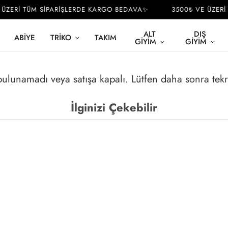
ÜZERİ TÜM SİPARİŞLERDE KARGO BEDAVA✨
3500₺ VE ÜZERİ 
ALT
DIŞ
ABIYE
TRIKO
TAKIM
GIYIM
GIYIM
 bulunamadı veya satışa kapalı. Lütfen daha sonra tek
İlginizi Çekebilir