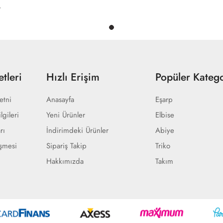
tleri
Hızlı Erişim
Popüler Katego
etni
Anasayfa
Eşarp
lgileri
Yeni Ürünler
Elbise
rı
İndirimdeki Ürünler
Abiye
eşmesi
Sipariş Takip
Triko
Hakkımızda
Takım