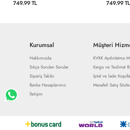
749.99 TL
749.99 TL
Kurumsal
Müşteri Hizme
Hakkımızda
KVKK Aydınlatma M
Sıkça Sorulan Sorular
Kargo ve Teslimat Bi
Sipariş Takibi
İptal ve İade Koşulla
Banka Hesaplarımız
Mesafeli Satış Sözl
İletişim