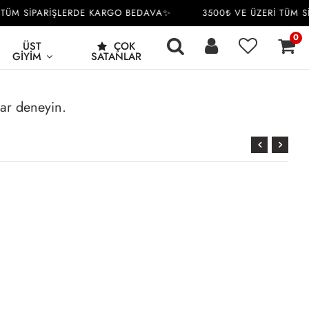
TÜM SİPARİŞLERDE KARGO BEDAVA✨
3500₺ VE ÜZERİ TÜM S
0
ÜST
ÇOK
GIYIM
SATANLAR
rar deneyin.