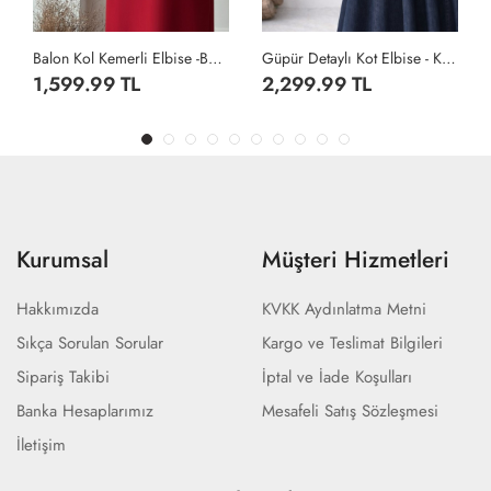
se -Bordo
Güpür Detaylı Kot Elbise - Koyu Lacivert
Balon Kol Kemerli Elbise -Taş
2,299.99 TL
1,599.99 TL
Kurumsal
Müşteri Hizmetleri
Hakkımızda
KVKK Aydınlatma Metni
Sıkça Sorulan Sorular
Kargo ve Teslimat Bilgileri
Sipariş Takibi
İptal ve İade Koşulları
Banka Hesaplarımız
Mesafeli Satış Sözleşmesi
İletişim