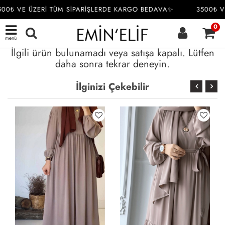
00₺ VE ÜZERİ TÜM SİPARİŞLERDE KARGO BEDAVA✨
3500₺ V
0
menü
İlgili ürün bulunamadı veya satışa kapalı. Lütfen
daha sonra tekrar deneyin.
İlginizi Çekebilir