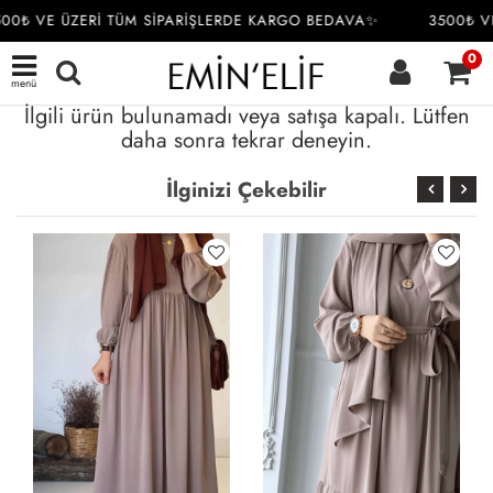
00₺ VE ÜZERİ TÜM SİPARİŞLERDE KARGO BEDAVA✨
3500₺ VE
0
menü
İlgili ürün bulunamadı veya satışa kapalı. Lütfen
daha sonra tekrar deneyin.
İlginizi Çekebilir