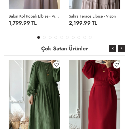
zon
Sahra Ferace Elbise - Vizon
Sahra Ferace Elbise - Acı Kahve
2,199.99 TL
2,199.99 TL
Çok Satan Ürünler