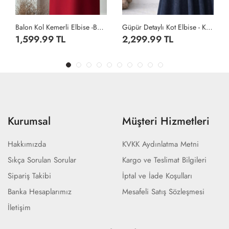
Güpür Detaylı Kot Elbise - Koyu Lacivert
Alin Elbise - Siyah
2,299.99 TL
959.99 TL
Kurumsal
Müşteri Hizmetleri
Hakkımızda
KVKK Aydınlatma Metni
Sıkça Sorulan Sorular
Kargo ve Teslimat Bilgileri
Sipariş Takibi
İptal ve İade Koşulları
Banka Hesaplarımız
Mesafeli Satış Sözleşmesi
İletişim