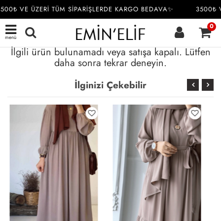
500₺ VE ÜZERİ TÜM SİPARİŞLERDE KARGO BEDAVA✨
3500₺ V
0
menü
İlgili ürün bulunamadı veya satışa kapalı. Lütfen
daha sonra tekrar deneyin.
İlginizi Çekebilir